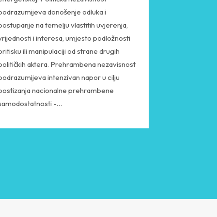
podrazumijeva donošenje odluka i
postupanje na temelju vlastitih uvjerenja,
vrijednosti i interesa, umjesto podložnosti
pritisku ili manipulaciji od strane drugih
političkih aktera. Prehrambena nezavisnost
podrazumijeva intenzivan napor u cilju
postizanja nacionalne prehrambene
samodostatnosti -…