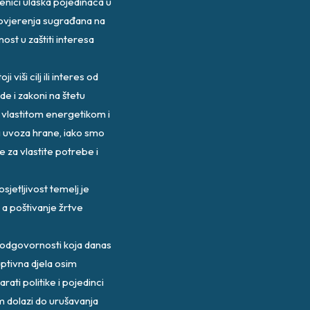
jenici ulaska pojedinaca u
 povjerenja sugrađana na
ost u zaštiti interesa
viši cilj ili interes od
de i zakoni na štetu
 vlastitom energetikom i
 uvoza hrane, iako smo
 za vlastite potrebe i
osjetljivost temelj je
, a poštivanje žrtve
ke odgovornosti koja danas
uptivna djela osim
rati politike i pojedinci
m dolazi do urušavanja