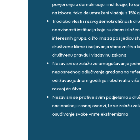
povjerenja u demokraciju i institucije, te apa
na izbore, tako da umreženi vladaju s 15% 
Trodioba vlasti i razvoj demokratičnosti d
neovisnosti institucija koje su danas izložene
interesnih grupa, a što ima za posljedicu s
društvene klime i iseljavanja stanovništva k
društvenu pravdu i vladavinu zakona
Nezavisni se zalažu za omogućavanje jedno
neposrednog odlučivanja građana na refer
održavao jednom godišnje i obuhvatio više 
razvoj društva
Nezavisni se protive svim podjelama u druš
nacionalnoj i rasnoj osnovi, te se zalažu za k
osuđivanje svake vrste ekstremizma