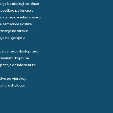
tije birača koji ne izlaze
glasačkog potencijala
ruštva neposredno ovise o
 pritiscima politike i
tvaranje nezdrave
oje ne vjeruje u
stavnijeg i dostupnijeg
endumu koji bi se
pitanja od interesa za
tvu po vjerskoj,
ulturu dijaloga i