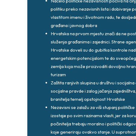
Načelo političke nezavisnosti počiva na čin
politiku preko nezavisnih lista i dobivanje
vlastitom imenu i životnom radu, te dosljedn
građana i javnog dobra
Hrvatska na prvom mjestu znači da ne postoji 
služenja građanima i zajednici. Strane agen
Hrvatske doveli su do gubitka kontrole nad
energetskim potencijalom te do sveopćeg
zemlja koja može proizvoditi dovoljno hrane
turizam
Zaštita ranjivih skupina u društvu i socijalna 
socijalne pravde i zalog jačanja zajedništva
branitelja temelj opstojnost Hrvatske
Nezavisni se zalažu za viši stupanj politič
izostaje po svim razinama vlasti, jer za kor
počinitelja trebaju moralno i politički odgova
koje generiraju ovakvo stanje. U suprotno