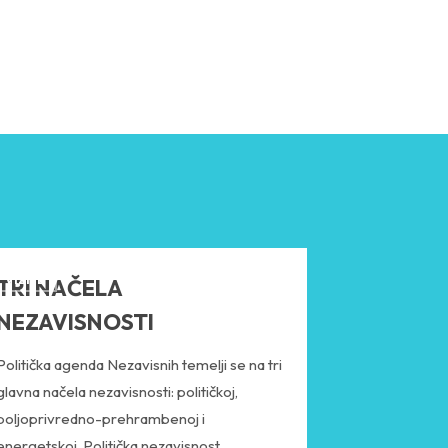
VIZIJE
TRI NAČELA
NEZAVISNOSTI
Politička agenda Nezavisnih temelji se na tri
glavna načela nezavisnosti: političkoj,
poljoprivredno-prehrambenoj i
energetskoj. Politička nezavisnost