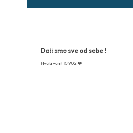
NOVOSTI
Dali smo sve od sebe !
Hvala vam! 10.902 ❤️