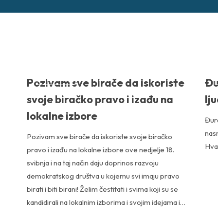
NOVOSTI
Pozivam sve birače da iskoriste
Đu
svoje biračko pravo i izađu na
lj
lokalne izbore
Đur
nasm
Pozivam sve birače da iskoriste svoje biračko
Hva
pravo i izađu na lokalne izbore ove nedjelje 18.
svibnja i na taj način daju doprinos razvoju
demokratskog društva u kojemu svi imaju pravo
birati i biti birani! Želim čestitati i svima koji su se
kandidirali na lokalnim izborima i svojim idejama i…