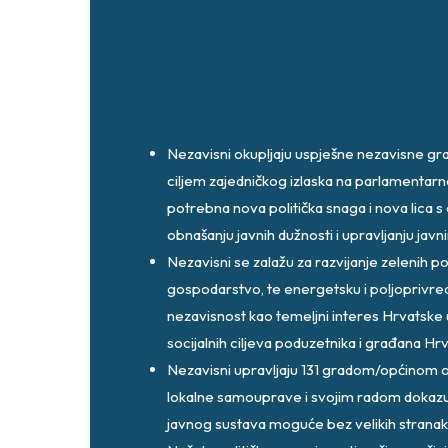
Nezavisni okupljaju uspješne nezavisne gra
ciljem zajedničkog izlaska na parlamentarne
potrebna nova politička snaga i nova lica 
obnašanju javnih dužnosti i upravljanju ja
Nezavisni se zalažu za razvijanje zelenih pol
gospodarstvo, te energetsku i poljopriv
nezavisnost kao temeljni interes Hrvatske u
socijalnih ciljeva poduzetnika i građana Hr
Nezavisni upravljaju 131 gradom/općinom 
lokalne samouprave i svojim radom dokazuj
javnog sustava moguće bez velikih stranaka