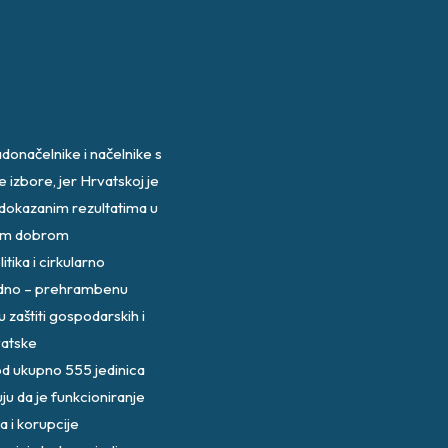
donačelnike i načelnike s
 izbore, jer Hrvatskoj je
s dokazanim rezultatima u
vnim dobrom
itika i cirkularno
redno – prehrambenu
 zaštiti gospodarskih i
vatske
od ukupno 555 jedinica
u da je funkcioniranje
 i korupcije