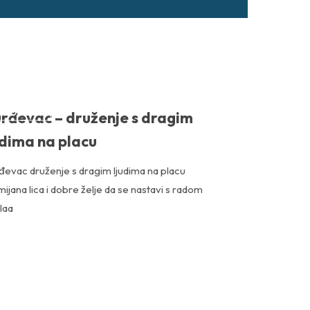
NOVOSTI
rđevac – druženje s dragim
udima na placu
đevac druženje s dragim ljudima na placu
ijana lica i dobre želje da se nastavi s radom
laa