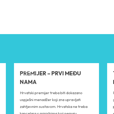
VIZIJE
PREMIJER – PRVI MEĐU
NAMA
Hrvatski premijer treba biti dokazano
uspješni menadžer koji zna upravljati
zahtjevnim sustavom. Hrvatska ne treba
kancelara s ministrima koji nemaju