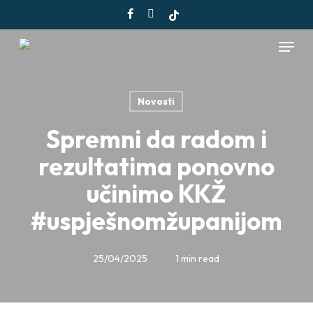
Skip
facebook
instagram
tiktok
to
Menu
main
content
Novosti
Spremni da radom i
rezultatima ponovno
učinimo KKŽ
#uspješnomžupanijom
25/04/2025
1 min read