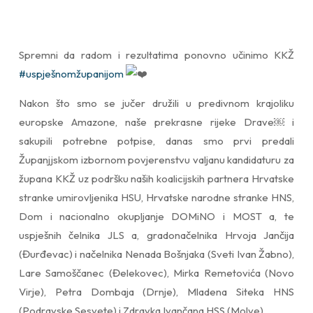
Spremni da radom i rezultatima ponovno učinimo KKŽ
#uspješnomžupanijom
Nakon što smo se jučer družili u predivnom krajoliku
europske Amazone, naše prekrasne rijeke Drave￼ i
sakupili potrebne potpise, danas smo prvi predali
Županjjskom izbornom povjerenstvu valjanu kandidaturu za
župana KKŽ uz podršku naših koalicijskih partnera Hrvatske
stranke umirovljenika HSU, Hrvatske narodne stranke HNS,
Dom i nacionalno okupljanje DOMiNO i MOST a, te
uspješnih čelnika JLS a, gradonačelnika Hrvoja Jančija
(Đurđevac) i načelnika Nenada Bošnjaka (Sveti Ivan Žabno),
Lare Samoščanec (Đelekovec), Mirka Remetovića (Novo
Virje), Petra Dombaja (Drnje), Mladena Siteka HNS
(Podravske Sesvete) i Zdravka Ivančana HSS (Molve).