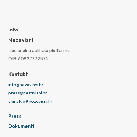
Info
Nezavisni
Nacionalna politička platforma
OIB: 60827372574
Kontakt
info@nezavisni.hr
press@nezavisni.hr
clanstvo@nezavisni.hr
Press
Dokumenti