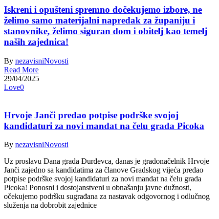
Iskreni i opušteni spremno dočekujemo izbore, ne
želimo samo materijalni napredak za županiju i
stanovnike, želimo siguran dom i obitelj kao temelj
naših zajednica!
By
nezavisni
Novosti
Read More
29/04/2025
Love
0
Hrvoje Janči predao potpise podrške svojoj
kandidaturi za novi mandat na čelu grada Picoka
By
nezavisni
Novosti
Uz proslavu Dana grada Đurđevca, danas je gradonačelnik Hrvoje
Janči zajedno sa kandidatima za članove Gradskog vijeća predao
potpise podrške svojoj kandidaturi za novi mandat na čelu grada
Picoka! Ponosni i dostojanstveni u obnašanju javne dužnosti,
očekujemo podršku sugrađana za nastavak odgovornog i odlučnog
služenja na dobrobit zajednice