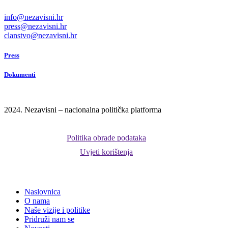
info@nezavisni.hr
press@nezavisni.hr
clanstvo@nezavisni.hr
Press
Dokumenti
2024. Nezavisni – nacionalna politička platforma
Politika obrade podataka
Uvjeti korištenja
Close
Naslovnica
Menu
O nama
Naše vizije i politike
Pridruži nam se