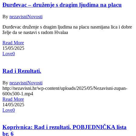
Đurđevac – druženje s dragim ljudima na placu
By
nezavisni
Novosti
Đurđevac druženje s dragim ljudima na placu nasmijana lica i dobre
želje da se nastavi s radom Hvalaa
Read More
15/05/2025
Love
0
Rad i Rezultati.
By
nezavisni
Novosti
http://nezavisni.hr/wp-content/uploads/2025/05/Nezavisni-zupan-
600x500-1.mp4
Read More
14/05/2025
Love
0
Koprivnica: Rad i rezultati. POBJEDNIČKA lista
br. 6