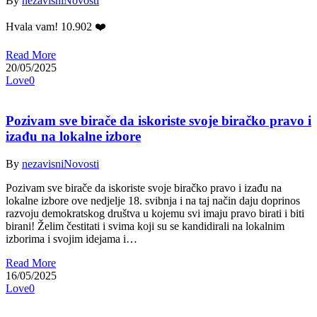
By
nezavisni
Novosti
Hvala vam! 10.902 ❤️
Read More
20/05/2025
Love
0
Pozivam sve birače da iskoriste svoje biračko pravo i
izađu na lokalne izbore
By
nezavisni
Novosti
Pozivam sve birače da iskoriste svoje biračko pravo i izađu na
lokalne izbore ove nedjelje 18. svibnja i na taj način daju doprinos
razvoju demokratskog društva u kojemu svi imaju pravo birati i biti
birani! Želim čestitati i svima koji su se kandidirali na lokalnim
izborima i svojim idejama i…
Read More
16/05/2025
Love
0