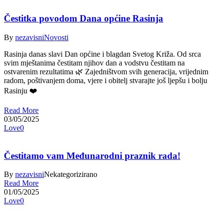
Čestitka povodom Dana općine Rasinja
By
nezavisni
Novosti
Rasinja danas slavi Dan općine i blagdan Svetog Križa. Od srca
svim mještanima čestitam njihov dan a vodstvu čestitam na
ostvarenim rezultatima 🌿 Zajedništvom svih generacija, vrijednim
radom, poštivanjem doma, vjere i obitelj stvarajte još ljepšu i bolju
Rasinju ❤️
Read More
03/05/2025
Love
0
Čestitamo vam Međunarodni praznik rada!
By
nezavisni
Nekategorizirano
Read More
01/05/2025
Love
0