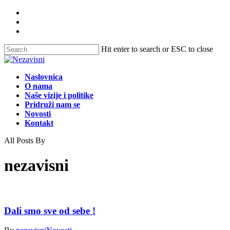
Skip
facebook
to
instagram
main
tiktok
content
Hit enter to search or ESC to close
Close
Search
Menu
Naslovnica
O nama
Naše vizije i politike
Pridruži nam se
Novosti
Kontakt
All Posts By
nezavisni
Dali smo sve od sebe !