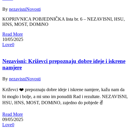
By
nezavisni
Novosti
KOPRIVNICA POBJEDNIČKA lista br. 6 – NEZAVISNI, HSU,
HNS, MOST, DOMiNO
Read More
10/05/2025
Love
0
Nezavisni: Križevci prepoznaju dobre ideje i iskrene
namjere
By
nezavisni
Novosti
Križevci ❤️ prepoznaju dobre ideje i iskrene namjere, kažu nam da
bi moglo i bolje, a mi smo im ponudili Rad i rezultate. NEZAVISNI,
HSU, HNS, MOST, DOMiNO, zajedno do pobjede ✌️
Read More
09/05/2025
Love
0