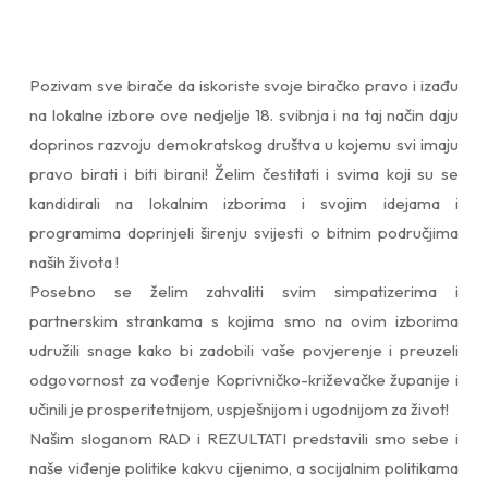
Pozivam sve birače da iskoriste svoje biračko pravo i izađu
na lokalne izbore ove nedjelje 18. svibnja i na taj način daju
doprinos razvoju demokratskog društva u kojemu svi imaju
pravo birati i biti birani! Želim čestitati i svima koji su se
kandidirali na lokalnim izborima i svojim idejama i
programima doprinjeli širenju svijesti o bitnim područjima
naših života !
Posebno se želim zahvaliti svim simpatizerima i
partnerskim strankama s kojima smo na ovim izborima
udružili snage kako bi zadobili vaše povjerenje i preuzeli
odgovornost za vođenje Koprivničko-križevačke županije i
učinili je prosperitetnijom, uspješnijom i ugodnijom za život!
Našim sloganom RAD i REZULTATI predstavili smo sebe i
naše viđenje politike kakvu cijenimo, a socijalnim politikama