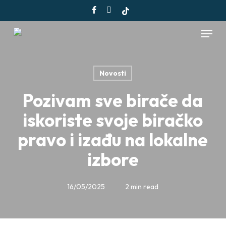
Skip
facebook
instagram
tiktok
to
Menu
main
content
Novosti
Pozivam sve birače da
iskoriste svoje biračko
pravo i izađu na lokalne
izbore
16/05/2025
2 min read